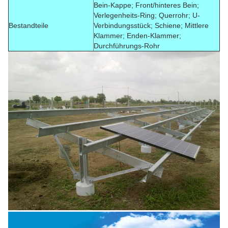
Bein-Kappe; Front/hinteres Bein;
Verlegenheits-Ring; Querrohr; U-
Bestandteile
Verbindungsstück; Schiene; Mittlere
Klammer; Enden-Klammer;
Durchführungs-Rohr