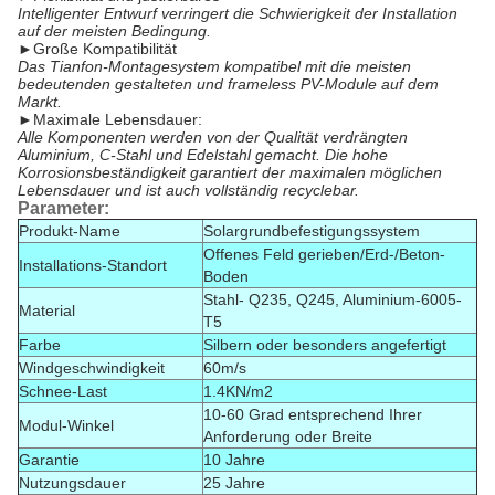
Intelligenter Entwurf verringert die Schwierigkeit der Installation
auf der meisten Bedingung.
►
Große Kompatibilität
Das Tianfon-Montagesystem kompatibel mit die meisten
bedeutenden gestalteten und frameless PV-Module auf dem
Markt.
►
Maximale Lebensdauer:
Alle Komponenten werden von der Qualität verdrängten
Aluminium, C-Stahl und Edelstahl gemacht. Die hohe
Korrosionsbeständigkeit garantiert der maximalen möglichen
Lebensdauer und ist auch vollständig recyclebar.
Parameter:
Produkt-Name
Solargrundbefestigungssystem
Offenes Feld gerieben/Erd-/Beton-
Installations-Standort
Boden
Stahl- Q235, Q245, Aluminium-6005-
Material
T5
Farbe
Silbern oder besonders angefertigt
Windgeschwindigkeit
60m/s
Schnee-Last
1.4KN/m2
10-60 Grad entsprechend Ihrer
Modul-Winkel
Anforderung oder Breite
Garantie
10 Jahre
Nutzungsdauer
25 Jahre