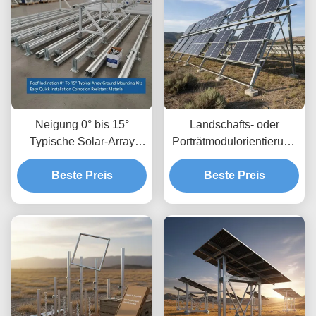
Neigung 0° bis 15°
Landschafts- oder
Typische Solar-Array
Porträtmodulorientierung
Bodenmontage-Kits
Solaranlagen mit
Einfache schnelle
Beste Preis
Bodenfreiheit bis 1,2 m
Beste Preis
Installation
und Höhenfreiheit von 8
Korrosionsbeständiges
bis 15 Fuß
Material