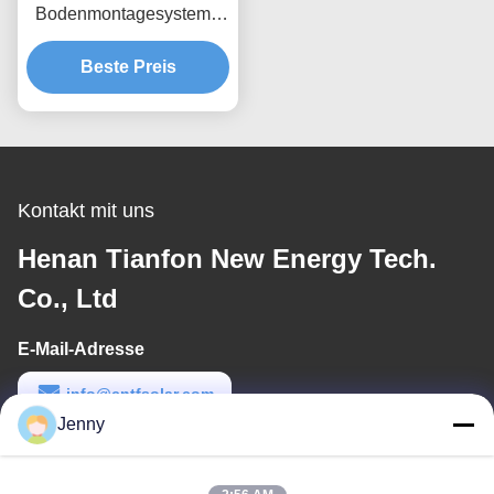
Bodenmontagesysteme
Windlast bis 80 m/s
Entwickelt für maximale
Beste Preis
Windbeständigkeit und
einfache Installation
Kontakt mit uns
Henan Tianfon New Energy Tech.
Co., Ltd
E-Mail-Adresse
info@cntfsolar.com
Jenny
Arbeitszeit
8:30-17:30