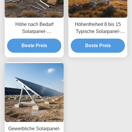
Höhe nach Bedarf
Höhenfreiheit 8 bis 15
Solarpanel-
Typische Solarpanel-
Bodenmontagesysteme,
Bodenmontagesysteme
die unbegrenzte Tiefe
Beste Preis
optimiert für Windlasten
Beste Preis
ermöglichen,
bis zu 80 m pro Sekunde
benutzerdefinierte
mit unbegrenzter Tiefe
Höhenanpassungen und
sichere
Bodenverankerung
Gewerbliche Solarpanel-