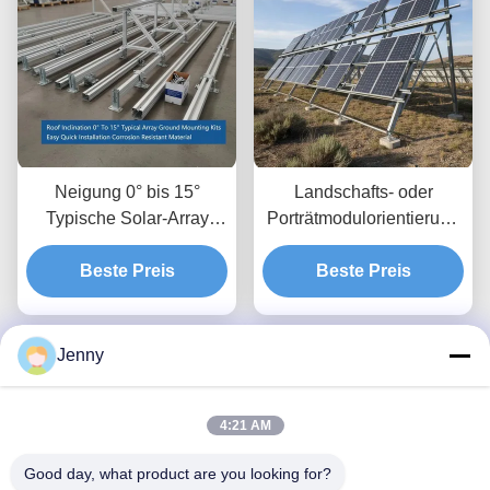
Neigung 0° bis 15°
Landschafts- oder
Typische Solar-Array
Porträtmodulorientierung
Bodenmontage-Kits
Solaranlagen mit
Einfache schnelle
Beste Preis
Bodenfreiheit bis 1,2 m
Beste Preis
Installation
und Höhenfreiheit von 8
Korrosionsbeständiges
bis 15 Fuß
Material
Jenny
4:21 AM
Good day, what product are you looking for?