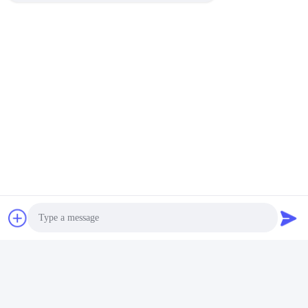
Höhe nach Bedarf
Höhenfreiheit 8 bis 15
Solarpanel-
Typische Solarpanel-
Bodenmontagesysteme,
Bodenmontagesysteme
die unbegrenzte Tiefe
Beste Preis
optimiert für Windlasten
Beste Preis
ermöglichen,
bis zu 80 m pro Sekunde
benutzerdefinierte
mit unbegrenzter Tiefe
Höhenanpassungen und
sichere
Bodenverankerung
Gewerbliche Solarpanel-
Photo