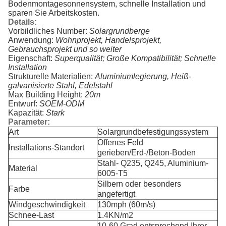
Bodenmontagesonnensystem, schnelle Installation und
sparen Sie Arbeitskosten.
Details:
Vorbildliches Number:
Solargrundberge
Anwendung:
Wohnprojekt, Handelsprojekt,
Gebrauchsprojekt und so weiter
Eigenschaft:
Superqualität; Große Kompatibilität; Schnelle
Installation
Strukturelle Materialien:
Aluminiumlegierung, Heiß-
galvanisierte Stahl, Edelstahl
Max Building Height:
20m
Entwurf:
SOEM-ODM
Kapazität:
Stark
Parameter:
Art
Solargrundbefestigungssystem
Offenes Feld
Installations-Standort
gerieben/Erd-/Beton-Boden
Stahl- Q235, Q245, Aluminium-
Material
6005-T5
Silbern oder besonders
Farbe
angefertigt
Windgeschwindigkeit
130mph (60m/s)
Schnee-Last
1.4KN/m2
10-60 Grad entsprechend Ihrer