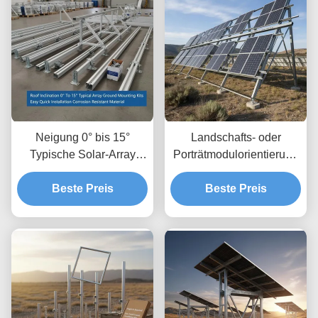
Neigung 0° bis 15°
Landschafts- oder
Typische Solar-Array
Porträtmodulorientierung
Bodenmontage-Kits
Solaranlagen mit
Einfache schnelle
Beste Preis
Bodenfreiheit bis 1,2 m
Beste Preis
Installation
und Höhenfreiheit von 8
Korrosionsbeständiges
bis 15 Fuß
Material