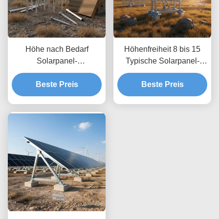
Höhe nach Bedarf
Höhenfreiheit 8 bis 15
Solarpanel-
Typische Solarpanel-
Bodenmontagesysteme,
Bodenmontagesysteme
die unbegrenzte Tiefe
Beste Preis
optimiert für Windlasten
Beste Preis
ermöglichen,
bis zu 80 m pro Sekunde
benutzerdefinierte
mit unbegrenzter Tiefe
Höhenanpassungen und
sichere
Bodenverankerung