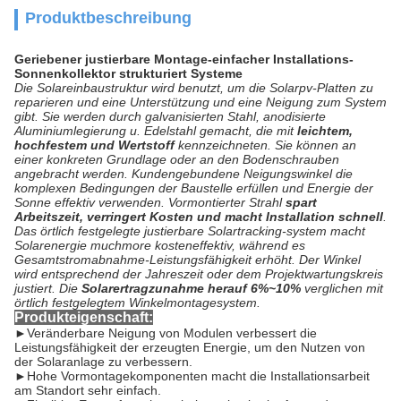
Produktbeschreibung
Geriebener justierbare Montage-einfacher Installations-
Sonnenkollektor strukturiert Systeme
Die Solareinbaustruktur wird benutzt, um die Solarpv-Platten zu
reparieren und eine Unterstützung und eine Neigung zum System
gibt. Sie werden durch galvanisierten Stahl, anodisierte
Aluminiumlegierung u. Edelstahl gemacht, die mit
leichtem,
hochfestem und Wertstoff
kennzeichneten. Sie können an
einer konkreten Grundlage oder an den Bodenschrauben
angebracht werden. Kundengebundene Neigungswinkel die
komplexen Bedingungen der Baustelle erfüllen und Energie der
Sonne effektiv verwenden. Vormontierter Strahl
spart
Arbeitszeit, verringert Kosten und macht Installation schnell
.
Das örtlich festgelegte justierbare Solartracking-system macht
Solarenergie muchmore kosteneffektiv, während es
Gesamtstromabnahme-Leistungsfähigkeit erhöht. Der Winkel
wird entsprechend der Jahreszeit oder dem Projektwartungskreis
justiert. Die
Solarertragzunahme herauf 6%~10%
verglichen mit
örtlich festgelegtem Winkelmontagesystem.
Produkteigenschaft:
►
Veränderbare Neigung von Modulen verbessert die
Leistungsfähigkeit der erzeugten Energie, um den Nutzen von
der Solaranlage zu verbessern.
►Hohe Vormontagekomponenten macht die Installationsarbeit
am Standort sehr einfach.