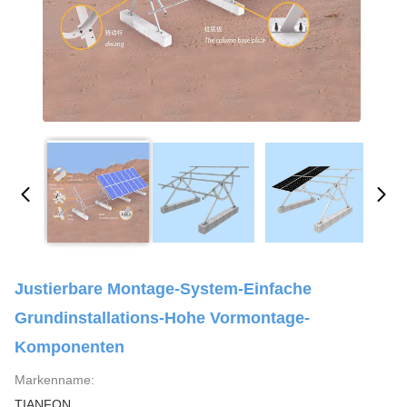
Justierbare Montage-System-Einfache
Grundinstallations-Hohe Vormontage-
Komponenten
Markenname:
TIANFON