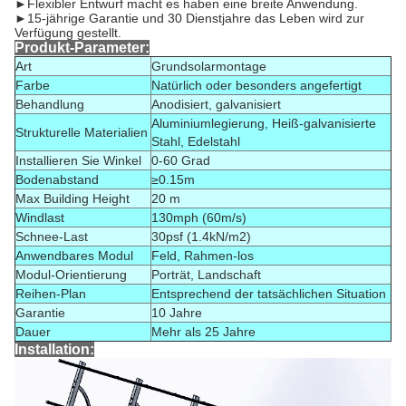
►Flexibler Entwurf macht es haben eine breite Anwendung.
►15-jährige Garantie und 30 Dienstjahre das Leben wird zur
Verfügung gestellt.
Produkt-Parameter:
Art
Grundsolarmontage
Farbe
Natürlich oder besonders angefertigt
Behandlung
Anodisiert, galvanisiert
Aluminiumlegierung, Heiß-galvanisierte
Strukturelle Materialien
Stahl, Edelstahl
Installieren Sie Winkel
0-60 Grad
Bodenabstand
≥0.15m
Max Building Height
20 m
Windlast
130mph (60m/s)
Schnee-Last
30psf (1.4kN/m2)
Anwendbares Modul
Feld, Rahmen-los
Modul-Orientierung
Porträt, Landschaft
Reihen-Plan
Entsprechend der tatsächlichen Situation
Garantie
10 Jahre
Dauer
Mehr als 25 Jahre
Installation: