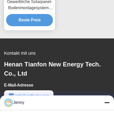
Gewerbliche Solarpanel-
Bodenmontagesysteme
Windlast bis 80 m/s
Entwickelt für maximale
Beste Preis
Windbeständigkeit und
einfache Installation
Kontakt mit uns
Henan Tianfon New Energy Tech.
Co., Ltd
E-Mail-Adresse
info@cntfsolar.com
Jenny
Arbeitszeit