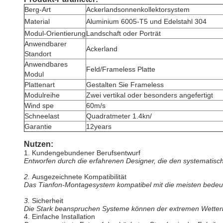
Berg-Art
Ackerlandsonnenkollektorsystem
Material
Aluminium 6005-T5 und Edelstahl 304
Modul-Orientierung
Landschaft oder Porträt
Anwendbarer
Ackerland
Standort
Anwendbares
Feld/Frameless Platte
Modul
Plattenart
Gestalten Sie Frameless
Modulreihe
Zwei vertikal oder besonders angefertigt
Wind spe
60m/s
Schneelast
Quadratmeter 1.4kn/
Garantie
12years
Nutzen:
1.
Kundengebundener Berufsentwurf
Entworfen durch die erfahrenen Designer, die den systematische
2.
Ausgezeichnete Kompatibilität
Das Tianfon-Montagesystem kompatibel mit die meisten bedeu
3.
Sicherheit
Die Stark beanspruchen Systeme können der extremen Wetterbe
4.
Einfache Installation