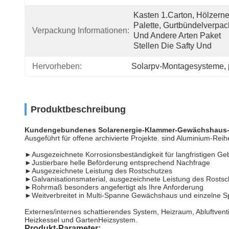
Kasten 1.Carton, Hölzerne
Palette, Gurtbündelverpac
Verpackung Informationen:
Und Andere Arten Paket 
Stellen Die Safty Und
Hervorheben:
Solarpv-Montagesysteme
, 
Produktbeschreibung
Kundengebundenes Solarenergie-Klammer-Gewächshaus-So
Ausgeführt für offene archivierte Projekte. sind Aluminium-Rei
►Ausgezeichnete Korrosionsbeständigkeit für langfristigen Ge
►Justierbare helle Beförderung entsprechend Nachfrage
►Ausgezeichnete Leistung des Rostschutzes
►Galvanisationsmaterial, ausgezeichnete Leistung des Rostsc
►Rohrmaß besonders angefertigt als Ihre Anforderung
►Weitverbreitet in Multi-Spanne Gewächshaus und einzelne
Externes/internes schattierendes System, Heizraum, Abluftvent
Heizkessel und GartenHeizsystem.
Produkt-Parameter: