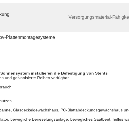
 
kung 
Versorgungsmaterial-Fähigkei
pv-Plattenmontagesysteme
nnensystem installieren die Befestigung von Stents
hen und galvanisierte Reihen verfügbar.
brauch
hutzes
 Spanne, Glasdeckelgewächshaus, PC-Blattabdeckungsgewächshaus 
ilator, bewegliche Berieselungsanlage, bewegliches Saatbeet, helles 