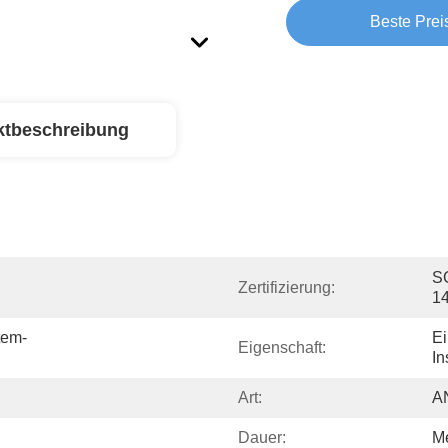
Beste Prei
ktbeschreibung
SG
Zertifizierung:
1
tem-
Ei
Eigenschaft:
In
Art:
AN
Dauer:
Me