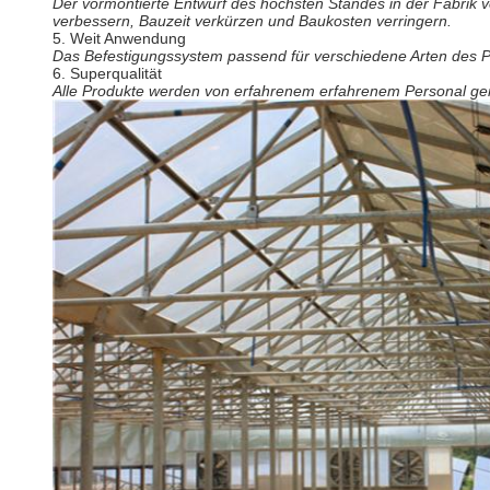
Der vormontierte Entwurf des höchsten Standes in der Fabrik ve
verbessern, Bauzeit verkürzen und Baukosten verringern.
5.
Weit Anwendung
Das Befestigungssystem passend für verschiedene Arten des Pro
6.
Superqualität
Alle Produkte werden von erfahrenem erfahrenem Personal gemac