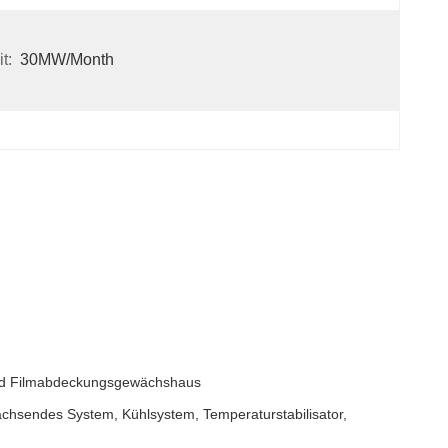
t:
30MW/month
und Filmabdeckungsgewächshaus
wachsendes System, Kühlsystem, Temperaturstabilisator,