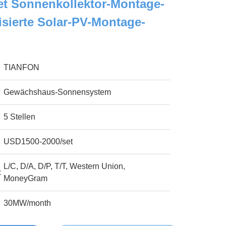
tet Sonnenkollektor-Montage-
sierte Solar-PV-Montage-
TIANFON
Gewächshaus-Sonnensystem
5 Stellen
USD1500-2000/set
L/C, D/A, D/P, T/T, Western Union,
:
MoneyGram
30MW/month