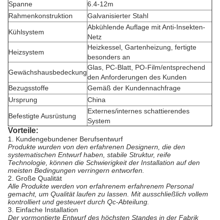
Spanne
6.4-12m
Rahmenkonstruktion
Galvanisierter Stahl
Abkühlende Auflage mit Anti-Insekten-
Kühlsystem
Netz
Heizkessel, Gartenheizung, fertigte
Heizsystem
besonders an
Glas, PC-Blatt, PO-Film/entsprechend
Gewächshausbedeckung
den Anforderungen des Kunden
Bezugsstoffe
Gemäß der Kundennachfrage
Ursprung
China
Externes/internes schattierendes
Befestigte Ausrüstung
System
Vorteile:
1.
Kundengebundener Berufsentwurf
Produkte wurden von den erfahrenen Designern, die den
systematischen Entwurf haben, stabile Struktur, reife
Technologie, können die Schwierigkeit der Installation auf den
meisten Bedingungen verringern entworfen.
2.
Große Qualität
Alle Produkte werden von erfahrenem erfahrenem Personal
gemacht, um Qualität laufen zu lassen. Mit ausschließlich vollem
kontrolliert und gesteuert durch Qc-Abteilung.
3.
Einfache Installation
Der vormontierte Entwurf des höchsten Standes in der Fabrik