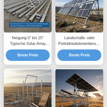
Neigung 0° bis 15°
Landschafts- oder
Typische Solar-Array
Porträtmodulorientierung
Bodenmontage-Kits
Solaranlagen mit
Einfache schnelle
Beste Preis
Bodenfreiheit bis 1,2 m
Beste Preis
Installation
und Höhenfreiheit von 8
Korrosionsbeständiges
bis 15 Fuß
Material