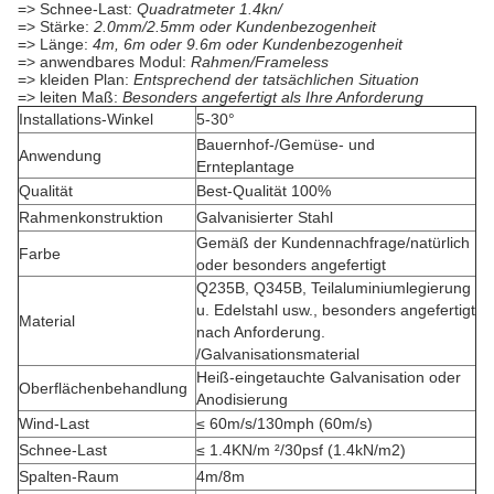
=> Schnee-Last:
Quadratmeter 1.4kn/
=> Stärke:
2.0mm/2.5mm oder Kundenbezogenheit
=> Länge:
4m, 6m oder 9.6m oder Kundenbezogenheit
=> anwendbares Modul:
Rahmen/Frameless
=> kleiden Plan:
Entsprechend der tatsächlichen Situation
=> leiten Maß:
Besonders angefertigt als Ihre Anforderung
Installations-Winkel
5-30°
Bauernhof-/Gemüse- und
Anwendung
Ernteplantage
Qualität
Best-Qualität 100%
Rahmenkonstruktion
Galvanisierter Stahl
Gemäß der Kundennachfrage/natürlich
Farbe
oder besonders angefertigt
Q235B, Q345B, Teilaluminiumlegierung
u. Edelstahl usw., besonders angefertigt
Material
nach Anforderung.
/Galvanisationsmaterial
Heiß-eingetauchte Galvanisation oder
Oberflächenbehandlung
Anodisierung
Wind-Last
≤ 60m/s/130mph (60m/s)
Schnee-Last
≤ 1.4KN/m ²/30psf (1.4kN/m2)
Spalten-Raum
4m/8m