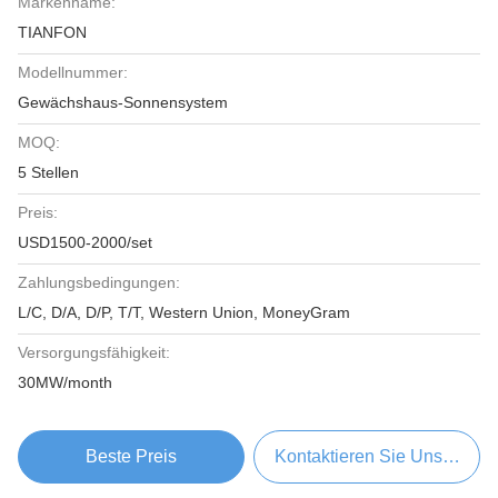
Markenname:
TIANFON
Modellnummer:
Gewächshaus-Sonnensystem
MOQ:
5 Stellen
Preis:
USD1500-2000/set
Zahlungsbedingungen:
L/C, D/A, D/P, T/T, Western Union, MoneyGram
Versorgungsfähigkeit:
30MW/month
Beste Preis
Kontaktieren Sie Uns Jetzt