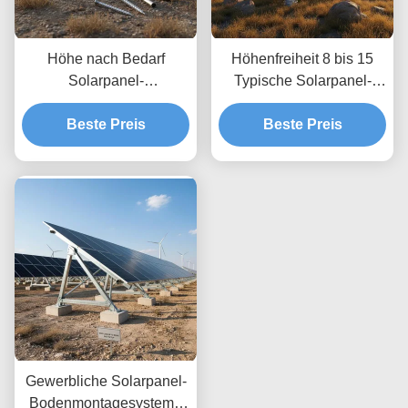
Höhe nach Bedarf
Höhenfreiheit 8 bis 15
Solarpanel-
Typische Solarpanel-
Bodenmontagesysteme,
Bodenmontagesysteme
die unbegrenzte Tiefe
Beste Preis
optimiert für Windlasten
Beste Preis
ermöglichen,
bis zu 80 m pro Sekunde
benutzerdefinierte
mit unbegrenzter Tiefe
Höhenanpassungen und
sichere
Bodenverankerung
Gewerbliche Solarpanel-
Bodenmontagesysteme