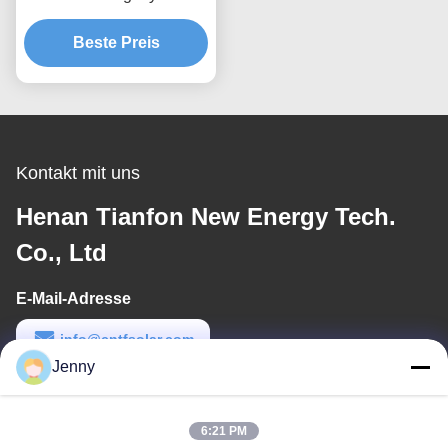
Windlast bis 80 m/s
Entwickelt für maximale
Beste Preis
Windbeständigkeit und
einfache Installation
Kontakt mit uns
Henan Tianfon New Energy Tech.
Co., Ltd
E-Mail-Adresse
info@cntfsolar.com
Jenny
Arbeitszeit
8:30-17:30
6:21 PM