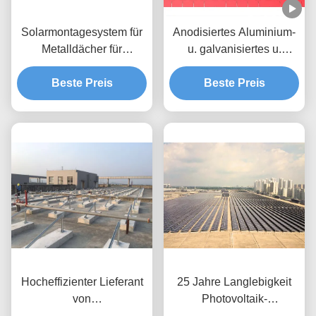
Solarmontagesystem für
Anodisiertes Aluminium-
Metalldächer für
u. galvanisiertes u.
Gewerbe- und
rostfreies Fliesen-
Industrieobjekte
Beste Preis
Sonnenkollektor-Dach,
Beste Preis
das Systeme anbringt
Hocheffizienter Lieferant
25 Jahre Langlebigkeit
von
Photovoltaik-
Solarmontagestrukturen
Dachmontage