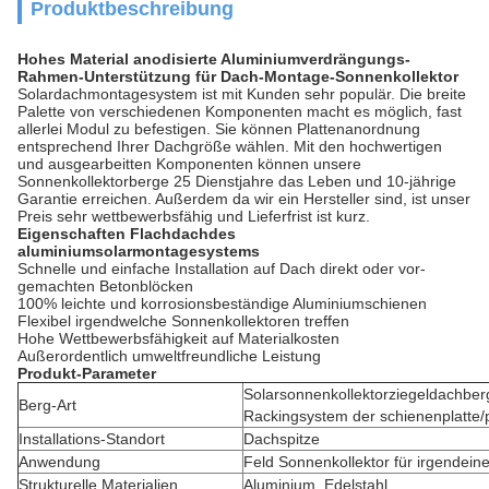
Produktbeschreibung
Hohes Material anodisierte Aluminiumverdrängungs-
Rahmen-Unterstützung für Dach-Montage-Sonnenkollektor
Solardachmontagesystem ist mit Kunden sehr populär. Die breite
Palette von verschiedenen Komponenten macht es möglich, fast
allerlei Modul zu befestigen. Sie können Plattenanordnung
entsprechend Ihrer Dachgröße wählen. Mit den hochwertigen
und ausgearbeitten Komponenten können unsere
Sonnenkollektorberge 25 Dienstjahre das Leben und 10-jährige
Garantie erreichen. Außerdem da wir ein Hersteller sind, ist unser
Preis sehr wettbewerbsfähig und Lieferfrist ist kurz.
Eigenschaften Flachdachdes
aluminiumsolarmontagesystems
Schnelle und einfache Installation auf Dach direkt oder vor-
gemachten Betonblöcken
100% leichte und korrosionsbeständige Aluminiumschienen
Flexibel irgendwelche Sonnenkollektoren treffen
Hohe Wettbewerbsfähigkeit auf Materialkosten
Außerordentlich umweltfreundliche Leistung
Produkt-Parameter
Solarsonnenkollektorziegeldachbe
Berg-Art
Rackingsystem der schienenplatte/
Installations-Standort
Dachspitze
Anwendung
Feld Sonnenkollektor für irgendein
Strukturelle Materialien
Aluminium, Edelstahl