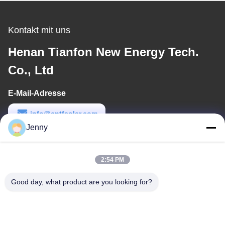
eloxierte, verzinkte
Lösungen
Kontakt mit uns
Henan Tianfon New Energy Tech.
Co., Ltd
E-Mail-Adresse
info@cntfsolar.com
Jenny
Arbeitszeit
8:30-17:30
2:54 PM
Unsere Adresse
Good day, what product are you looking for?
Anschrift
No.17, Xinyi-Straße, wirtschaftliches Entwicklungsgebiet,
Xinxiang, Henan, PRC