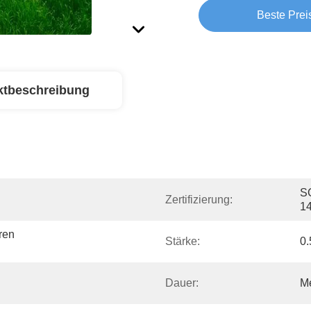
Beste Prei
ktbeschreibung
SG
Zertifizierung:
1
en 
Stärke:
0
Dauer:
Me