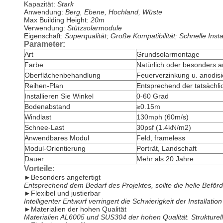
Kapazität:
Stark
Anwendung:
Berg, Ebene, Hochland, Wüste
Max Building Height:
20m
Verwendung:
Stützsolarmodule
Eigenschaft:
Superqualität; Große Kompatibilität; Schnelle Insta
Parameter:
Art
Grundsolarmontage
Farbe
Natürlich oder besonders an
Oberflächenbehandlung
Feuerverzinkung u. anodisi
Reihen-Plan
Entsprechend der tatsächli
Installieren Sie Winkel
0-60 Grad
Bodenabstand
≥0.15m
Windlast
130mph (60m/s)
Schnee-Last
30psf (1.4kN/m2)
Anwendbares Modul
Feld, frameless
Modul-Orientierung
Porträt, Landschaft
Dauer
Mehr als 20 Jahre
Vorteile:
►
Besonders angefertigt
Entsprechend dem Bedarf des Projektes, sollte die helle Befö
►
Flexibel und justierbar
Intelligenter Entwurf verringert die Schwierigkeit der Installatio
►
Materialien der hohen Qualität
Materialien AL6005 und SUS304 der hohen Qualität. Strukturell