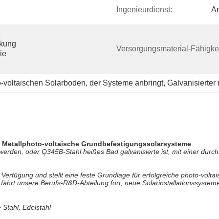
Ingenieurdienst:
A
 
kung 
Versorgungsmaterial-Fähigkei
e 
o-voltaischen Solarboden
, 
der Systeme anbringt
, 
Galvanisierter 
s Metallphoto-voltaische Grundbefestigungssolarsysteme
den, oder Q345B-Stahl heißes Bad galvanisierte ist, mit einer durchs
ur Verfügung und stellt eine feste Grundlage für erfolgreiche photo-voltai
ährt unsere Berufs-R&D-Abteilung fort, neue Solarinstallationssystem
 Stahl, Edelstahl