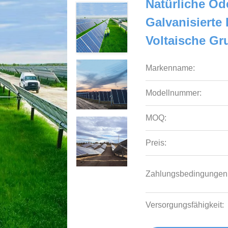
Natürliche O
Galvanisierte 
Voltaische G
Markenname:
Modellnummer:
MOQ:
Preis:
Zahlungsbedingungen
Versorgungsfähigkeit: