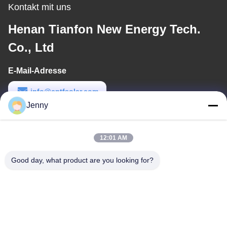
Kontakt mit uns
Henan Tianfon New Energy Tech.
Co., Ltd
E-Mail-Adresse
info@cntfsolar.com
Jenny
Arbeitszeit
8:30-17:30
12:01 AM
Unsere Adresse
Good day, what product are you looking for?
Anschrift
No.17, Xinyi-Straße, wirtschaftliches Entwicklungsgebiet,
Xinxiang, Henan, PRC
Tel.