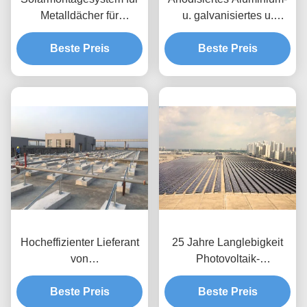
Metalldächer für
u. galvanisiertes u.
Gewerbe- und
rostfreies Fliesen-
Industrieobjekte
Beste Preis
Sonnenkollektor-Dach,
Beste Preis
das Systeme anbringt
Hocheffizienter Lieferant
25 Jahre Langlebigkeit
von
Photovoltaik-
Solarmontagestrukturen
Dachmontage
für Flachdächer
Beste Preis
Beste Preis
Entworfene