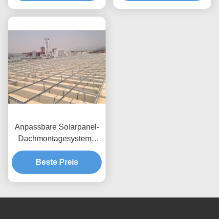
Dachanwendung
Solarstrommodul-
Unterstützung
Anpassbare Solarpanel-
Dachmontagesysteme
basierend auf der
Panelgröße, Winddruck
Beste Preis
bis 80 m/s,
korrosionsbeständige,
eloxierte, verzinkte
Lösungen