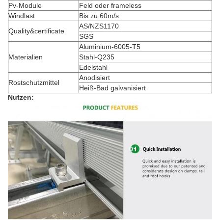
Pv-Module
Feld oder frameless
Windlast
Bis zu 60m/s
AS/NZS1170
Quality&certificate
SGS
Aluminium-6005-T5
Materialien
Stahl-Q235
Edelstahl
Anodisiert
Rostschutzmittel
Heiß-Bad galvanisiert
Nutzen: