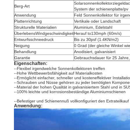
Solarsonnenkollektorziegeld
Berg-Art
System der schienenplatte/pv
Anwendung
Feld Sonnenkollektor für irge
Plattenrichtung
Vertikale oder Landschaft
Strukturelle Materialien
Aluminium, Edelstahl
ÜberlebensWindgeschwindigkeit
Herauf to130mph (60m/s)
Entwurfsschneedruck
Bis zu 30psf (1.4KN/m2)
Neigung
0 Grad (der gleiche Winkel wi
Behandlung
Anodisiert, galvanisiert
Garantie
Gebrauchsdauer für 25 Jahre, 
Eigenschaften:
--Flexibel irgendwelche Sonnenkollektoren treffen
--Hohe Wettbewerbsfähigkeit auf Materialkosten
--Ermöglicht einfacher, schneller und kosteneffektiver Installati
--Schrauben und Nüsse gehören zu jeder benötigten Kompone
--Material der hohen Qualität in galvanisiertem Stahl und in S
--100% leichte und korrosionsbeständige Aluminiumschienen
--Befestiger und Schienennuß vollkonfiguriert den Extrateilkauf
Anwendung: