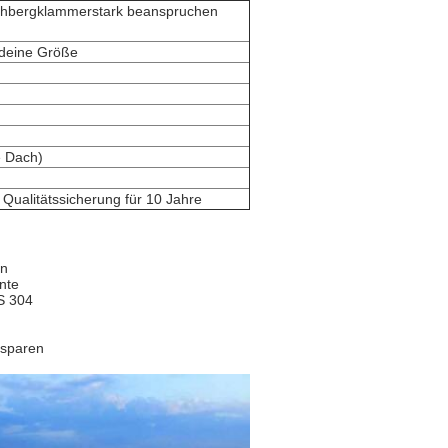
achbergklammerstark beanspruchen
ndeine Größe
e Dach)
Qualitätssicherung für 10 Jahre
on
nte
US 304
 sparen