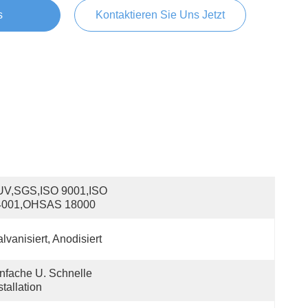
s
Kontaktieren Sie Uns Jetzt
UV,SGS,ISO 9001,ISO 
4001,OHSAS 18000
lvanisiert, Anodisiert
nfache U. Schnelle 
stallation