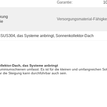
Garantie:
10
kung 
Versorgungsmaterial-Fähigkei
e 
r-SUS304
, 
das Systeme anbringt
, 
Sonnenkollektor-Dach
llektor-Dach, das Systeme anbringt
luminiumschienen umfasst. Es ist für die kleinen und umfangreichen So
r die Steigung kann durchführbar auch sein.