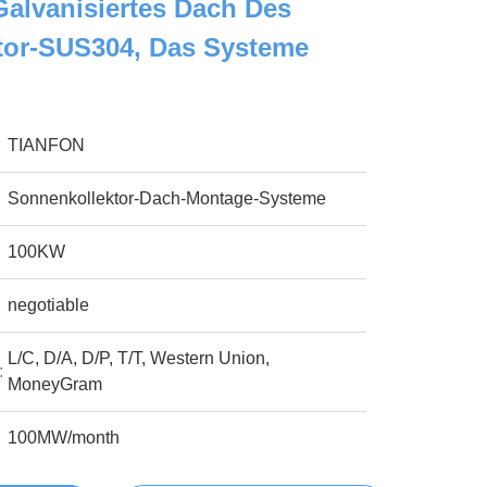
Galvanisiertes Dach Des
tor-SUS304, Das Systeme
TIANFON
Sonnenkollektor-Dach-Montage-Systeme
100KW
negotiable
L/C, D/A, D/P, T/T, Western Union,
:
MoneyGram
100MW/month