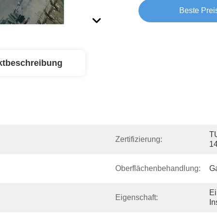
Beste Prei
ktbeschreibung
T
Zertifizierung:
1
Oberflächenbehandlung:
Ga
Ei
Eigenschaft:
In