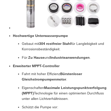
Hochwertige Unterwasserpumpe
Gebaut mit
304 rostfreier Stahl
für Langlebigkeit und
Korrosionsbeständigkeit.
Für:
Zu Hause
und
Industrieanwendungen
.
Erweiterter MPPT-Controller
Fahrt mit hoher Effizienz
Bürstenloser
Gleichstrompumpenmotor
.
Eigenschaften
Maximale Leistungspunktverfolgung
(MPPT)
Technologie für einen optimierten Durchfluss
unter allen Lichtverhältnissen.
Schützt die Pumpe vor: